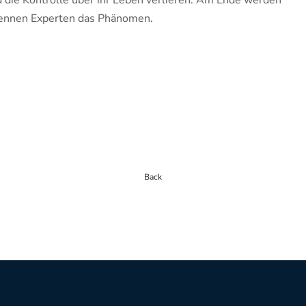
 die Kontrolle über ihr Leben verlieren. Am Ende werden
 nennen Experten das Phänomen.
Back