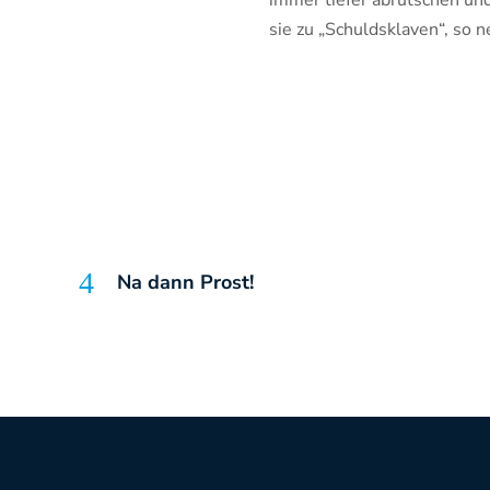
immer tiefer abrutschen und
sie zu „Schuldsklaven“, so
Na dann Prost!