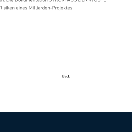
ieren. Die Dokumentation STROM AUS DER WÜSTE
isiken eines Milliarden-Projektes.
Back